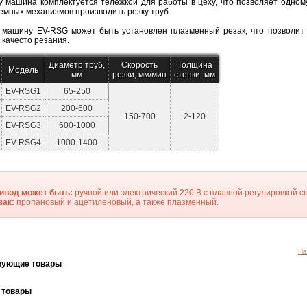
у машина комплектуется тележкой для работы в цеху, что позволяет одном
емных механизмов производить резку труб.
 машину EV-RSG может быть установлен плазменный резак, что позволит 
 качесто резания.
Диаметр труб,
Скорость
Толщина
Модель
мм
резки, мм/мин
стенки, мм
EV-RSG1
65-250
EV-RSG2
200-600
150-700
2-120
EV-RSG3
600-1000
EV-RSG4
1000-1400
ивод может быть:
ручной или электрический 220 В с плавной регулировкой с
зак:
пропановый и ацетиленовый, а также плазменный.
На
вующие товары
 товары