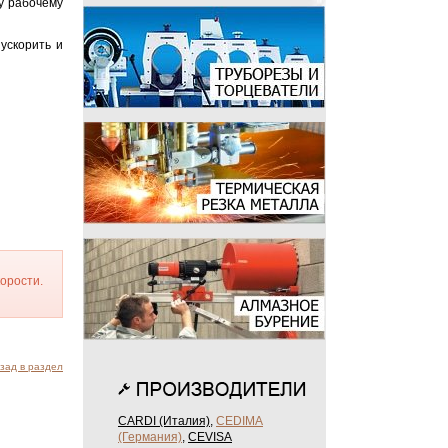
у рабочему
ускорить и
корости.
зад в раздел
CARDI (Италия)
,
CEDIMA
(Германия)
,
CEVISA