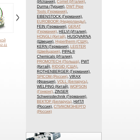
(Испания)
,
Comet (Италия)
,
Durma (Турция)
,
DWT Pipe
Tools (Германия)
,
EIBENSTOCK (Германия)
,
EUROBOOR (Нидерланды)
,
FEIN (Германия)
,
GERAT
(Германия)
,
HELVI (Италия)
,
HONGLI (Китай)
,
HUSQVARNA
ВОЙ
МАШИНА
МАШИНА ДЛЯ ВЫРЕЗКИ
МАШИНА ДЛЯ ВЫРЕЗК
(Швеция)
,
Hypertherm (США)
,
2-11
ТЕРМИЧЕСКОЙ РЕЗКИ
ОТВЕРСТИЙ В ТРУБАХ
ОТВЕРСТИЙ В ТРУБАХ
KERN (Германия)
,
LEISTER
ТРУБ CG2-11S
HK-600D
CG2-800
(Швейцария)
,
PIPAL®
Chemicals (Италия)
,
PROMOTECH (Польша)
,
PWT
(Китай)
,
RIDGID (США)
,
ROTHENBERGER (Германия)
,
SPICOM (Россия)
,
VIRAX
(Франция)
,
VOLL (Беларусь)
,
WELPING (Китай)
,
WOPSON
(Гонконг)
,
ZINSER
Schweisstechnik (Германия)
,
ВЕКТОР (Беларусь)
,
НИТЛ
(Россия)
,
СПИКОМЭНЕРГО
(Россия)