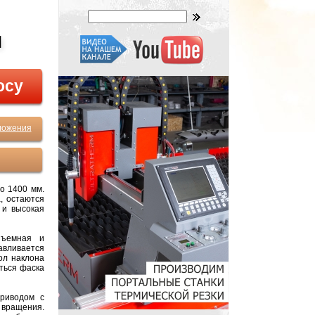
Ы
осу
ложения
о 1400 мм.
, остаются
 и высокая
зъемная и
авливается
ол наклона
ться фаска
приводом с
 вращения.