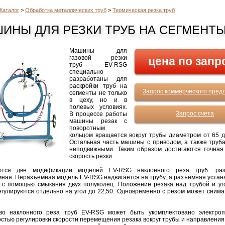
Каталог
>
Обработка металлических труб
>
Термическая резка труб
ИНЫ ДЛЯ РЕЗКИ ТРУБ НА СЕГМЕНТ
Машины для
газовой резки
цена по запр
труб EV-RSG
специально
разработаны для
раскройки труб на
Запрос коммерческого пред
сегменты не только
в цеху, но и в
полевых условиях.
Запрос счета
В процессе работы
машины резак с
поворотным
кольцом вращается вокруг трубы диаметром от 65 д
Остальная часть машины с приводом, а также труба
неподвижными. Таким образом достигаются точная
скорость резки.
ются две модификации моделей EV-RSG наклонного реза труб: ра
ная. Неразъемная модель EV-RSG надвигается на трубу, а разъемная устан
 с помощью смыкания двух полуколец. Положение резака над трубой и уг
егулируются отдельно на угол до 22,50. Одновременно с резом может снима
тво наклонного реза труб EV-RSG может быть укомплектовано электро
стью регулировки скорости перемещения резака вокруг трубы и направления