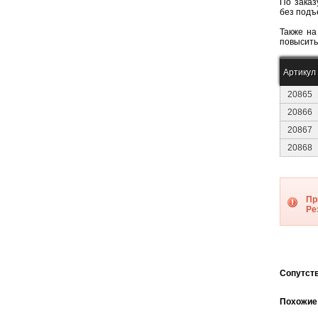
По заказ
без подъ
Также на
повысить
Артикул
20865
20866
20867
20868
Пр
Ре
Cопутст
Похожие