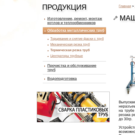
ПРОДУКЦИЯ
Главная
>
МАШ
Изготовление, ремонт, монтаж
котлов и теплообменников
Обработка металлических труб
Торцевание и снятие фаски с труб
Механическая резка труб
Термическая резка труб
Центраторы трубные
Прочистка и обслуживание
труб
Водоподготовка
Выпуска
неразъем
на трубе
резака р
до 30гр.
Устройс
возможно