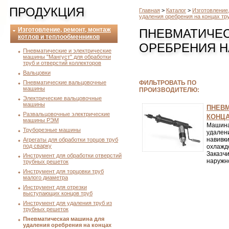
ПРОДУКЦИЯ
Главная
>
Каталог
>
Изготовление
удаления оребрения на концах тр
Изготовление, ремонт, монтаж
ПНЕВМАТИЧЕС
котлов и теплообменников
ОРЕБРЕНИЯ Н
Пневматические и электрические
машины "Мангуст" для обработки
труб и отверстий коллекторов
Вальцовки
Пневматические вальцовочные
ФИЛЬТРОВАТЬ ПО
машины
ПРОИЗВОДИТЕЛЮ:
Электрические вальцовочные
машины
ПНЕВМ
Развальцовочные электрические
КОНЦА
машины РЭМ
Машин
Труборезные машины
удале
навивк
Агрегаты для обработки торцов труб
под сварку
охлажд
Заказч
Инструмент для обработки отверстий
наружн
трубных решеток
Инструмент для торцовки труб
малого диаметра
Инструмент для отрезки
выступающих концов труб
Инструмент для удаления труб из
трубных решеток
Пневматическая машина для
удаления оребрения на концах