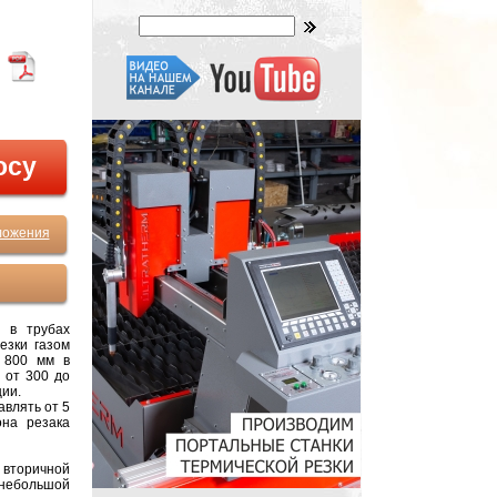
осу
ложения
 в трубах
езки газом
 800 мм в
 от 300 до
ции.
авлять от 5
она резака
 вторичной
 небольшой