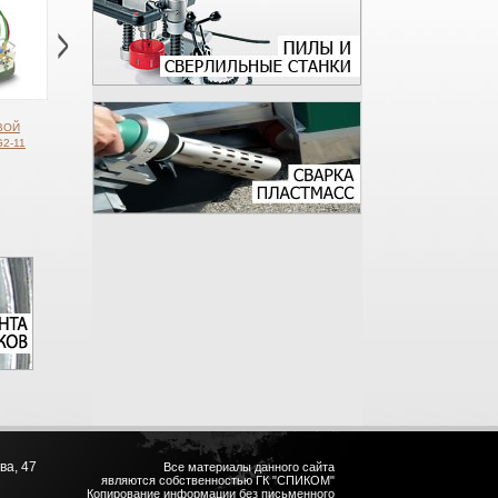
ВОЙ
МАШИНА
МАШИНА ДЛЯ ВЫРЕЗКИ
МАШИНА ДЛЯ ВЫРЕЗК
2-11
ТЕРМИЧЕСКОЙ РЕЗКИ
ОТВЕРСТИЙ В ТРУБАХ
ОТВЕРСТИЙ В ТРУБАХ
ТРУБ CG2-11S
HK-600D
CG2-800
ва, 47
Все материалы данного сайта
являются собственностью ГК "СПИКОМ"
Копирование информации без письменного