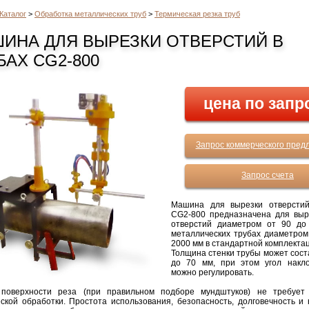
Каталог
>
Обработка металлических труб
>
Термическая резка труб
ИНА ДЛЯ ВЫРЕЗКИ ОТВЕРСТИЙ В
БАХ CG2-800
цена по запр
Запрос коммерческого пред
Запрос счета
Машина для вырезки отверстий
CG2-800 предназначена для выр
отверстий диаметром от 90 до
металлических трубах диаметром
2000 мм в стандартной комплекта
Толщина стенки трубы может сост
до 70 мм, при этом угол накл
можно регулировать.
 поверхности реза (при правильном подборе мундштуков) не требует
ской обработки. Простота использования, безопасность, долговечность и