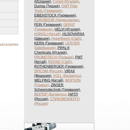
(Испания)
,
Comet (Италия)
,
Durma (Турция)
,
DWT Pipe
Tools (Германия)
,
EIBENSTOCK (Германия)
,
EUROBOOR (Нидерланды)
,
FEIN (Германия)
,
GERAT
(Германия)
,
HELVI (Италия)
,
HONGLI (Китай)
,
HUSQVARNA
(Швеция)
,
Hypertherm (США)
,
KERN (Германия)
,
LEISTER
зад в раздел
(Швейцария)
,
PIPAL®
Chemicals (Италия)
,
PROMOTECH (Польша)
,
PWT
(Китай)
,
RIDGID (США)
,
ROTHENBERGER (Германия)
,
SPICOM (Россия)
,
VIRAX
(Франция)
,
VOLL (Беларусь)
,
WELPING (Китай)
,
WOPSON
(Гонконг)
,
ZINSER
Schweisstechnik (Германия)
,
ВЕКТОР (Беларусь)
,
НИТЛ
(Россия)
,
СПИКОМЭНЕРГО
(Россия)