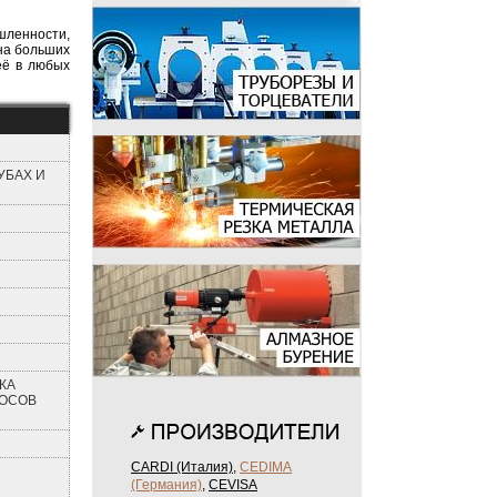
шленности,
 на больших
её в любых
УБАХ И
Я
КА
КОСОВ
CARDI (Италия)
,
CEDIMA
(Германия)
,
CEVISA