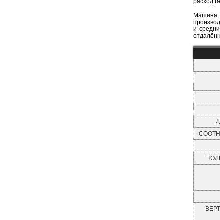
расход г
Машина 
производ
и средни
отдалённ
Д
СООТН
ТОЛ
ВЕР