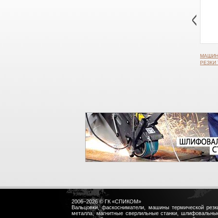
МАШИН
РЕЗКИ 
2006–2026 © ГК «СПИКОМ»
Вальцовки, фаскосниматели, машины термической резк
металла, магнитные сверлильные станки, шлифовальны