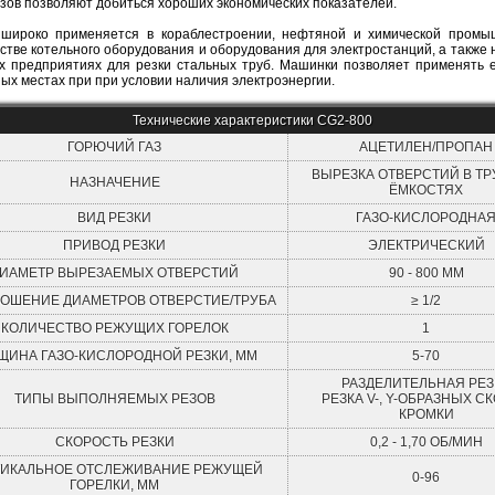
азов позволяют добиться хороших экономических показателей.
широко применяется в кораблестроении, нефтяной и химической промы
стве котельного оборудования и оборудования для электростанций, а также
х предприятиях для резки стальных труб. Машинки позволяет применять 
ых местах при при условии наличия электроэнергии.
Технические характеристики CG2-800
ГОРЮЧИЙ ГАЗ
АЦЕТИЛЕН/ПРОПАН
ВЫРЕЗКА ОТВЕРСТИЙ В ТР
НАЗНАЧЕНИЕ
ЁМКОСТЯХ
ВИД РЕЗКИ
ГАЗО-КИСЛОРОДНА
ПРИВОД РЕЗКИ
ЭЛЕКТРИЧЕСКИЙ
ИАМЕТР ВЫРЕЗАЕМЫХ ОТВЕРСТИЙ
90 - 800 ММ
ОШЕНИЕ ДИАМЕТРОВ ОТВЕРСТИЕ/ТРУБА
≥ 1/2
КОЛИЧЕСТВО РЕЖУЩИХ ГОРЕЛОК
1
ЩИНА ГАЗО-КИСЛОРОДНОЙ РЕЗКИ, ММ
5-70
РАЗДЕЛИТЕЛЬНАЯ РЕЗ
ТИПЫ ВЫПОЛНЯЕМЫХ РЕЗОВ
РЕЗКА V-, Y-ОБРАЗНЫХ С
КРОМКИ
СКОРОСТЬ РЕЗКИ
0,2 - 1,70 ОБ/МИН
ТИКАЛЬНОЕ ОТСЛЕЖИВАНИЕ РЕЖУЩЕЙ
0-96
ГОРЕЛКИ, ММ