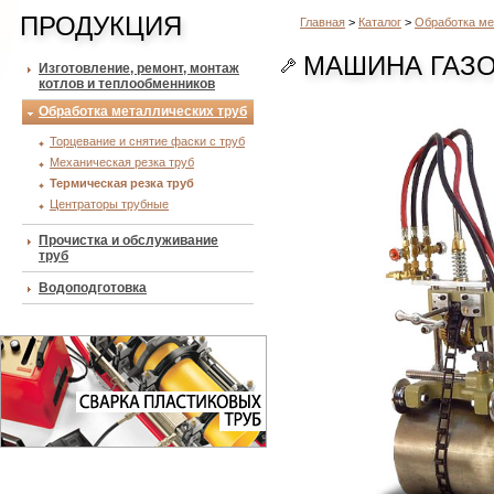
ПРОДУКЦИЯ
Главная
>
Каталог
>
Обработка ме
МАШИНА ГАЗО
Изготовление, ремонт, монтаж
котлов и теплообменников
Обработка металлических труб
Торцевание и снятие фаски с труб
Механическая резка труб
Термическая резка труб
Центраторы трубные
Прочистка и обслуживание
труб
Водоподготовка