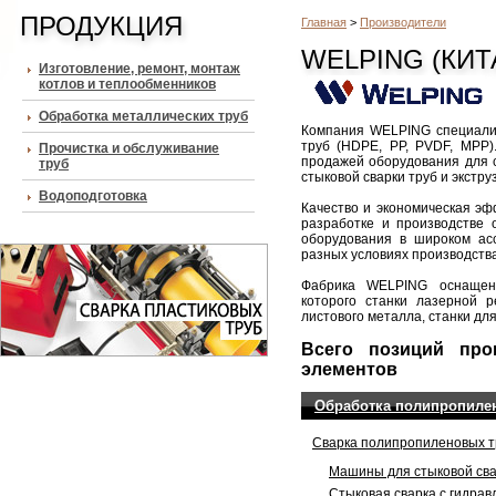
ПРОДУКЦИЯ
Главная
>
Производители
WELPING (КИТ
Изготовление, ремонт, монтаж
котлов и теплообменников
Обработка металлических труб
Компания WELPING специализ
труб (HDPE, PP, PVDF, MPP)
Прочистка и обслуживание
продажей оборудования для с
труб
стыковой сварки труб и экстр
Водоподготовка
Качество и экономическая эф
разработке и производстве 
оборудования в широком ас
разных условиях производства
Фабрика WELPING оснащена
которого станки лазерной р
листового металла, станки дл
Всего позиций про
элементов
Обработка полипропилен
Сварка полипропиленовых тр
Машины для стыковой свар
Стыковая сварка с гидрав