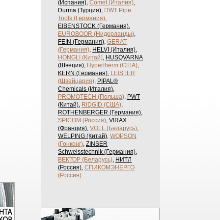
(Испания)
,
Comet (Италия)
,
Durma (Турция)
,
DWT Pipe
Tools (Германия)
,
EIBENSTOCK (Германия)
,
EUROBOOR (Нидерланды)
,
FEIN (Германия)
,
GERAT
(Германия)
,
HELVI (Италия)
,
HONGLI (Китай)
,
HUSQVARNA
(Швеция)
,
Hypertherm (США)
,
KERN (Германия)
,
LEISTER
(Швейцария)
,
PIPAL®
Chemicals (Италия)
,
PROMOTECH (Польша)
,
PWT
(Китай)
,
RIDGID (США)
,
ROTHENBERGER (Германия)
,
SPICOM (Россия)
,
VIRAX
(Франция)
,
VOLL (Беларусь)
,
WELPING (Китай)
,
WOPSON
(Гонконг)
,
ZINSER
Schweisstechnik (Германия)
,
ВЕКТОР (Беларусь)
,
НИТЛ
(Россия)
,
СПИКОМЭНЕРГО
(Россия)