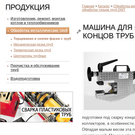
ПРОДУКЦИЯ
Главная
>
Каталог
>
Обработка ме
обработки торцов труб DWT
Изготовление, ремонт, монтаж
котлов и теплообменников
МАШИНА ДЛЯ
Обработка металлических труб
КОНЦОВ ТРУБ 
Торцевание и снятие фаски с труб
Механическая резка труб
Термическая резка труб
Центраторы трубные
Прочистка и обслуживание
труб
Водоподготовка
подготовки под сварку концо
коллекторов, в особенности
Обладая малым весом эта п