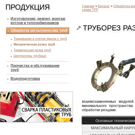
ПРОДУКЦИЯ
Главная
>
Каталог
>
Обработка ме
серии ТРР
Изготовление, ремонт, монтаж
котлов и теплообменников
ТРУБОРЕЗ РА
Обработка металлических труб
Торцевание и снятие фаски с труб
Механическая резка труб
Термическая резка труб
Центраторы трубные
Прочистка и обслуживание
труб
Водоподготовка
взаимозаменяемых модулей.
минимального пространства
обработки резцами.
Основные технические
МАКСИМАЛЬНЫЙ НАРУЖ