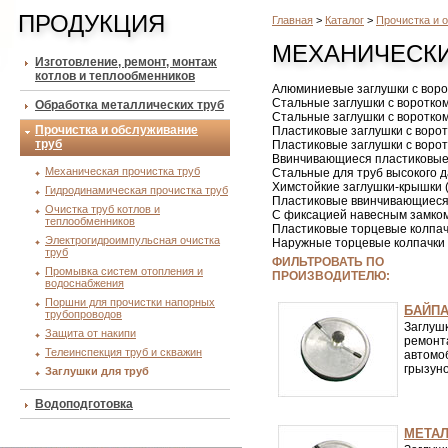
ПРОДУКЦИЯ
Главная
>
Каталог
>
Прочистка и 
МЕХАНИЧЕСКИ
Изготовление, ремонт, монтаж
котлов и теплообменников
Алюминиевые заглушки с ворот
Стальные заглушки с воротком
Обработка металлических труб
Стальные заглушки с воротком
Прочистка и обслуживание
Пластиковые заглушки с ворот
труб
Пластиковые заглушки с ворот
Ввинчивающиеся пластиковые
Механическая прочистка труб
Стальные для труб высокого 
Химстойкие заглушки-крышки 
Гидродинамическая прочистка труб
Пластиковые ввинчивающиеся 
Очистка труб котлов и
С фиксацией навесным замком
теплообменников
Пластиковые торцевые колпач
Электрогидроимпульсная очистка
Наружные торцевые колпачки 
труб
ФИЛЬТРОВАТЬ ПО
Промывка систем отопления и
ПРОИЗВОДИТЕЛЮ:
водоснабжения
Поршни для прочистки напорных
БАЙПА
трубопроводов
Заглуш
Защита от накипи
ремон
Телеинспекция труб и скважин
автомо
грызун
Заглушки для труб
Водоподготовка
МЕТАЛ