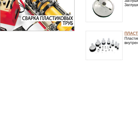
Заглуш
Заглуш
ПЛАС
Пласти
внутре