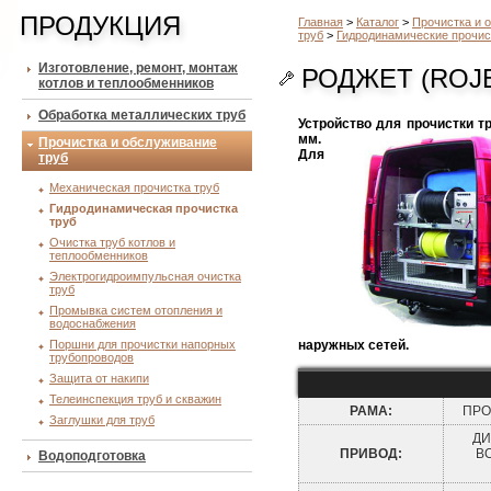
ПРОДУКЦИЯ
Главная
>
Каталог
>
Прочистка и 
труб
>
Гидродинамические прочис
Изготовление, ремонт, монтаж
РОДЖЕТ (ROJE
котлов и теплообменников
Обработка металлических труб
Устройство для прочистки
тр
мм.
Прочистка и обслуживание
Для
труб
Механическая прочистка труб
Гидродинамическая прочистка
труб
Очистка труб котлов и
теплообменников
Электрогидроимпульсная очистка
труб
Промывка систем отопления и
водоснабжения
Поршни для прочистки напорных
наружных сетей.
трубопроводов
Защита от накипи
Телеинспекция труб и скважин
РАМА:
ПРО
Заглушки для труб
ДИ
ПРИВОД:
В
Водоподготовка