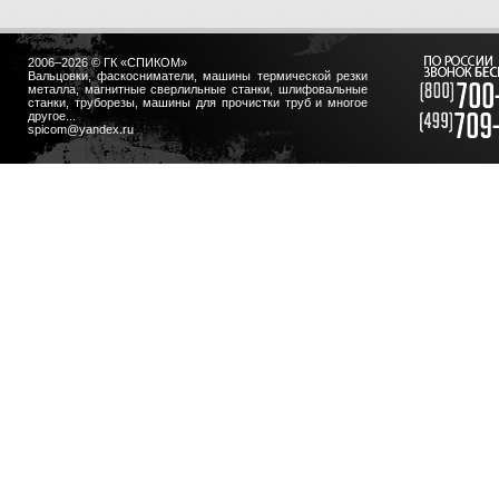
2006–2026 © ГК «СПИКОМ»
Вальцовки, фаскосниматели, машины термической резки
металла, магнитные сверлильные станки, шлифовальные
станки, труборезы, машины для прочистки труб и многое
другое...
spicom@yandex.ru