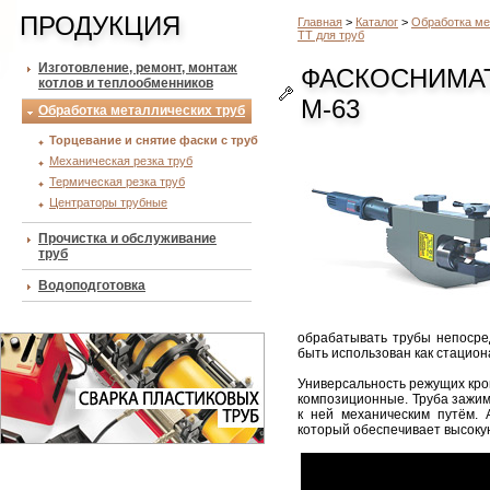
ПРОДУКЦИЯ
Главная
>
Каталог
>
Обработка ме
ТТ для труб
Изготовление, ремонт, монтаж
ФАСКОСНИМАТ
котлов и теплообменников
М-63
Обработка металлических труб
Торцевание и снятие фаски с труб
Механическая резка труб
Термическая резка труб
Центраторы трубные
Прочистка и обслуживание
труб
Водоподготовка
обрабатывать трубы непосред
быть использован как стацио
Универсальность режущих кром
композиционные. Труба зажим
к ней механическим путём.
который обеспечивает высокую