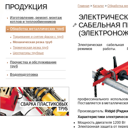
ПРОДУКЦИЯ
Главная
>
Каталог
>
Обработка ме
ЭЛЕКТРИЧЕС
Изготовление, ремонт, монтаж
котлов и теплообменников
САБЕЛЬНАЯ П
Обработка металлических труб
(ЭЛЕКТРОНОЖ
Торцевание и снятие фаски с труб
Механическая резка труб
Электрическая сабельна
Термическая резка труб
режимов работы.
Центраторы трубные
Прочистка и обслуживание
труб
Водоподготовка
профессинального использов
Поставляется в металлическом
Производитель:
Ridgid (Риджи
Характеристики электрическ
Мощность двигателя 1200 Вт
Электронная защита от перег