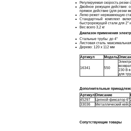
Регулируемая скорость резки о
Двойное режущее действие: о
прямое действие (для резки м
Легко режет нержавеющую ста
Стандартный комплект вклю
быстрорежущей стали для 2" и
Вес всего 3,2 кг
Диапазон применения электр
Стальные трубы: до 4"
Листовая сталь: максимальна
Дерево: 120 x 112 мм
Артикул
Модель
Описа
Электр
возвра
16341
550
230 В 
для тр
Дополнительные принадлеж
Артикул
Описание
45297
Цепной-фиксатор 6"
33036
Металлический кейс
Cопутствующие товары