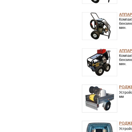
АППАР
Компа
бензино
мин.
АППАР
Компа
бензино
мин.
РОДЖЕ
Устрой
мм
РОДЖЕ
Устрой