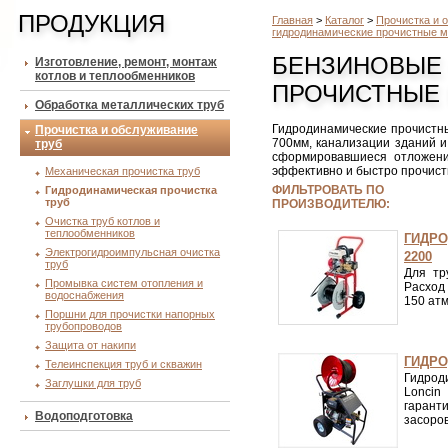
ПРОДУКЦИЯ
Главная
>
Каталог
>
Прочистка и 
гидродинамические прочистные 
БЕНЗИНОВЫЕ
Изготовление, ремонт, монтаж
котлов и теплообменников
ПРОЧИСТНЫЕ
Обработка металлических труб
Гидродинамические прочистн
Прочистка и обслуживание
700мм, канализации зданий и
труб
сформировавшиеся отложени
эффективно и быстро прочист
Механическая прочистка труб
ФИЛЬТРОВАТЬ ПО
Гидродинамическая прочистка
труб
ПРОИЗВОДИТЕЛЮ:
Очистка труб котлов и
теплообменников
ГИДРО
Электрогидроимпульсная очистка
2200
труб
Для тр
Промывка систем отопления и
Расход
водоснабжения
150 атм
Поршни для прочистки напорных
трубопроводов
Защита от накипи
ГИДРО
Телеинспекция труб и скважин
Гидрод
Заглушки для труб
Loncin
гарант
Водоподготовка
засоров