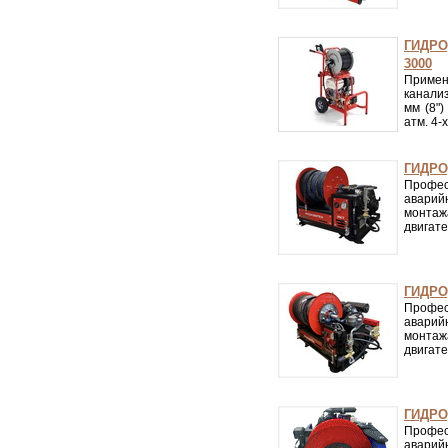
ГИДРО
3000
Примен
канали
мм (8")
атм. 4-
ГИДРО
Профе
аварий
монтаж
двигате
ГИДРО
Профе
аварий
монтаж
двигате
ГИДРО
Профе
аварий