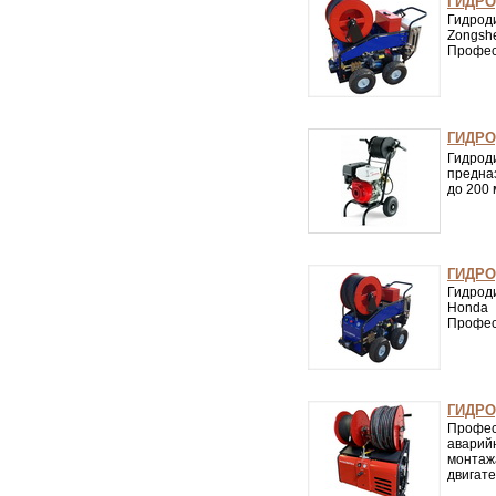
ГИДРО
Гидрод
Zongsh
Профес
ГИДРО
Гидро
предна
до 200 
ГИДРО
Гидрод
Honda 
Профес
ГИДРО
Профе
аварий
монтаж
двигате