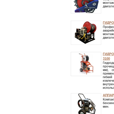
монтаж
двигате
ГИДРО
Профе
аварий
монтаж
двигате
ГИДРО
3100
Гидрод
прочища
мм), 
примен
гибкий
извлеч
внутре
исполь
АППАР
Компа
бензино
мин.