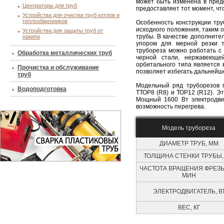
может быть изменена в пред
Центраторы для труб
предоставляет тот момент, чт
Устройства для очистки труб котлов и
теплообменников
Особенность конструкции тру
исходного положения, таким 
Устройства для защиты труб от
трубы. В качестве дополните
накипи
упором для мерной резки т
трубореза можно работать с
Обработка металлических труб
черной стали, нержавеюще
орбитального типа является 
Прочистка и обслуживание
позволяет избегать дальнейш
труб
Модельный ряд труборезов п
Водоподготовка
TТОР8 (R8) и ТОР12 (R12). Э
Мощный 1600 Вт электродви
возможность перегрева.
Модель трубореза
ДИАМЕТР ТРУБ, ММ
ТОЛЩИНА СТЕНКИ ТРУБЫ,
ЧАСТОТА ВРАЩЕНИЯ ФРЕЗЫ
МИН
ЭЛЕКТРОДВИГАТЕЛЬ, В
ВЕС, КГ