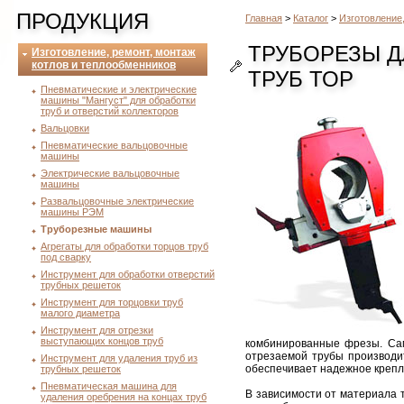
ПРОДУКЦИЯ
Главная
>
Каталог
>
Изготовление
ТРУБОРЕЗЫ Д
Изготовление, ремонт, монтаж
котлов и теплообменников
ТРУБ ТОР
Пневматические и электрические
машины "Мангуст" для обработки
труб и отверстий коллекторов
Вальцовки
Пневматические вальцовочные
машины
Электрические вальцовочные
машины
Развальцовочные электрические
машины РЭМ
Труборезные машины
Агрегаты для обработки торцов труб
под сварку
Инструмент для обработки отверстий
трубных решеток
Инструмент для торцовки труб
малого диаметра
Инструмент для отрезки
выступающих концов труб
комбинированные фрезы. Сам
отрезаемой трубы производи
Инструмент для удаления труб из
обеспечивает надежное крепл
трубных решеток
Пневматическая машина для
В зависимости от материала 
удаления оребрения на концах труб