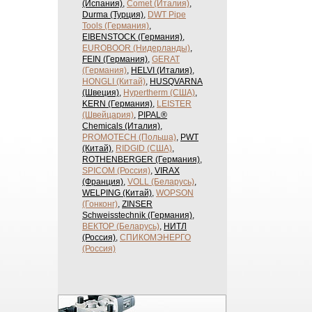
(Испания)
,
Comet (Италия)
,
Durma (Турция)
,
DWT Pipe
Tools (Германия)
,
EIBENSTOCK (Германия)
,
EUROBOOR (Нидерланды)
,
FEIN (Германия)
,
GERAT
(Германия)
,
HELVI (Италия)
,
HONGLI (Китай)
,
HUSQVARNA
(Швеция)
,
Hypertherm (США)
,
KERN (Германия)
,
LEISTER
(Швейцария)
,
PIPAL®
Chemicals (Италия)
,
PROMOTECH (Польша)
,
PWT
(Китай)
,
RIDGID (США)
,
ROTHENBERGER (Германия)
,
SPICOM (Россия)
,
VIRAX
(Франция)
,
VOLL (Беларусь)
,
WELPING (Китай)
,
WOPSON
(Гонконг)
,
ZINSER
Schweisstechnik (Германия)
,
ВЕКТОР (Беларусь)
,
НИТЛ
(Россия)
,
СПИКОМЭНЕРГО
(Россия)