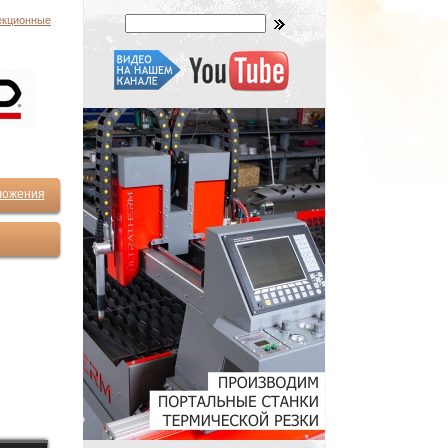
екционные
ложения