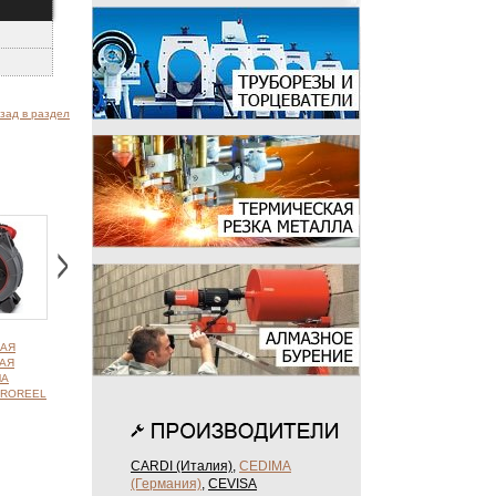
зад в раздел
АЯ
ИНСПЕКЦИОННАЯ
ВИДЕОСИСТЕМА
ВИДЕОСИСТЕМА
АЯ
ПРОМЫШЛЕННАЯ
SEESNAKE COMPACT
SEESNAKE FLATPACK
МА
ВИДЕОСИСТЕМА
CROREEL
SEESNAKE NANOREEL
CARDI (Италия)
,
CEDIMA
(Германия)
,
CEVISA