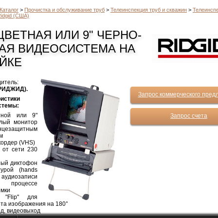
Каталог
>
Прочистка и обслуживание труб
>
Телеинспекция труб и скважин
>
Телеинсп
idgid (США)
 ЦВЕТНАЯ ИЛИ 9" ЧЕРНО-
АЯ ВИДЕОСИСТЕМА НА
ЙКЕ
итель:
(РИДЖИД).
Запрос коммерческого пред
ристики
стемы:
тной или 9"
Запрос счета
елый монитор
цезащитным
м
ордер (VHS)
 от сети 230
ный диктофон
турой (hands
я аудиозаписи
оцессе
емки
 "Flip" для
та изображения на 180°
д, видеовыход