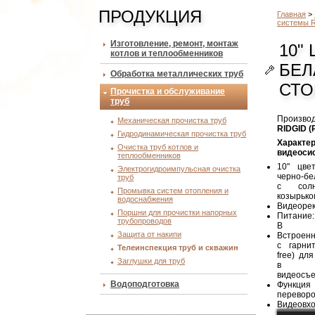
ПРОДУКЦИЯ
Главная
>
системы R
Изготовление, ремонт, монтаж
10"
котлов и теплообменников
БЕЛ
Обработка металлических труб
СТО
Прочистка и обслуживание
труб
Производ
Механическая прочистка труб
RIDGID 
Гидродинамическая прочистка труб
Характе
Очистка труб котлов и
видеоси
теплообменников
10" цве
Электрогидроимпульсная очистка
черно-б
труб
с солн
Промывка систем отопления и
козырько
водоснабжения
Видеорек
Поршни для прочистки напорных
Питание:
трубопроводов
В
Защита от накипи
Встроен
с гарни
Телеинспекция труб и скважин
free) дл
Заглушки для труб
в пр
видеосъ
Водоподготовка
Функция
переворо
Видеовхо