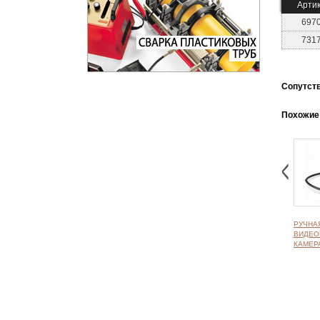
Арти
697
731
Cопутст
Похожие
РУЧНА
ВИДЕО
КАМЕРА