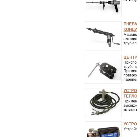
от 10 д
ПНЕВМ
КОНЦА
Машин
алюмин
труб а
ЦЕНТР
Присп
трубо
Примен
повер
паропер
УСТРО
ТЕПЛ
Приме
высоко
котлов
УСТРО
Устрой