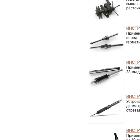
выполн
расточк
ИНСТР
Примен
перед
гермет
ИНСТР
Примен
28 мм д
ИНСТР
Устрой
диамет
отреза
ИНСТР
Примен