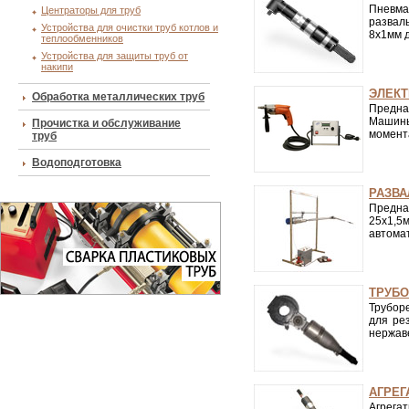
Пневма
Центраторы для труб
развал
Устройства для очистки труб котлов и
8х1мм 
теплообменников
Устройства для защиты труб от
накипи
ЭЛЕК
Обработка металлических труб
Предна
Машин
Прочистка и обслуживание
момент
труб
Водоподготовка
РАЗВ
Предна
25х1,5
автомат
ТРУБ
Трубор
для ре
нержаве
АГРЕГ
Агрега