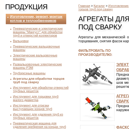
ПРОДУКЦИЯ
Главная
>
Каталог
>
Изготовление
торцов труб под сварку
Изготовление, ремонт, монтаж
АГРЕГАТЫ ДЛ
котлов и теплообменников
ПОД СВАРКУ
Пневматические и электрические
машины "Мангуст" для обработки
труб и отверстий коллекторов
Агрегаты для механической 
Вальцовки
торцевания, снятия фасок нар
Пневматические вальцовочные
машины
ФИЛЬТРОВАТЬ ПО
ПРОИЗВОДИТЕЛЮ:
Электрические вальцовочные
машины
Развальцовочные электрические
ЭЛЕКТ
машины РЭМ
ОБРАБ
Труборезные машины
Предна
диамет
Агрегаты для обработки торцов
труб под сварку
шов ме
решетки
Инструмент для обработки отверстий
трубных решеток
АГРЕГ
Инструмент для торцовки труб
малого диаметра
СВАРК
Инструмент для отрезки
Предна
выступающих концов труб
наружны
Инструмент для удаления труб из
трубных решеток
Пневматическая машина для
удаления оребрения на концах труб
ФАСКО